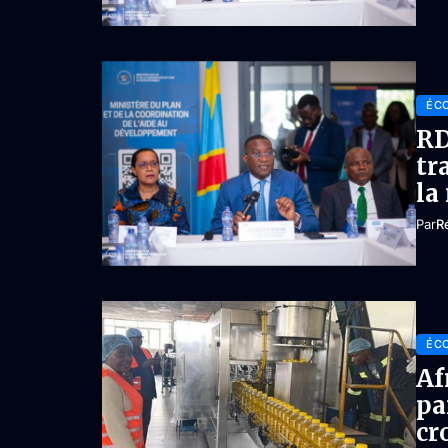
ÉC
RD
tr
la
Par
R
ÉC
Af
pa
cr