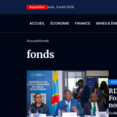
jeudi , 6 août 2026
Aujoud'hui
ACCUEIL
ÉCONOMIE
FINANCE
MINES & ÉN
Accueil
fonds
fonds
ÉC
RD
Fo
no
Par
R