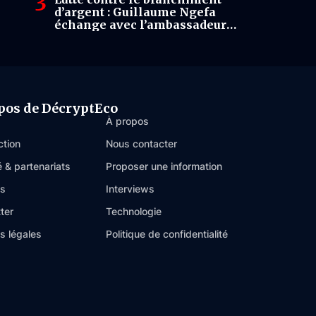
d’argent : Guillaume Ngefa
échange avec l’ambassadeur
ivoirien sur les enjeux
judiciaires et financiers
pos de DécryptEco
À propos
ction
Nous contacter
é & partenariats
Proposer une information
es
Interviews
ter
Technologie
s légales
Politique de confidentialité