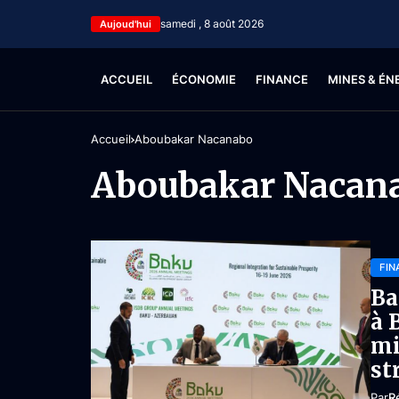
samedi , 8 août 2026
Aujoud'hui
ACCUEIL
ÉCONOMIE
FINANCE
MINES & ÉN
Accueil
Aboubakar Nacanabo
Aboubakar Nacan
FIN
Ba
à 
mi
st
Par
R