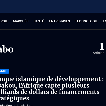
ERGIE
MARCHÉS
SANTÉ
ENTREPRISES
TECHNOLOGIE
E
1
abo
Articles
ANCE
nque islamique de développement :
Bakou, l’Afrique capte plusieurs
lliards de dollars de financements
ratégiques
édaction
1 mois Il y a