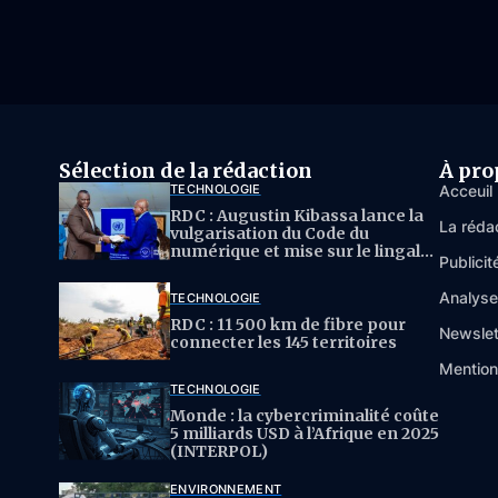
Sélection de la rédaction
À pro
TECHNOLOGIE
Acceuil
RDC : Augustin Kibassa lance la
La réda
vulgarisation du Code du
numérique et mise sur le lingala
Publicit
pour l’IA
Analys
TECHNOLOGIE
RDC : 11 500 km de fibre pour
Newslet
connecter les 145 territoires
Mention
TECHNOLOGIE
Monde : la cybercriminalité coûte
5 milliards USD à l’Afrique en 2025
(INTERPOL)
ENVIRONNEMENT