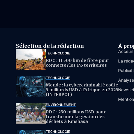
Sélection de la rédaction
À pro
Acceuil
TECHNOLOGIE
RDC : 11 500 km de fibre pour
La réda
connecter les 145 territoires
Publicit
TECHNOLOGIE
Analys
Monde : la cybercriminalité coûte
5 milliards USD à l’Afrique en 2025
Newslet
(INTERPOL)
Mention
ENVIRONNEMENT
RDC : 250 millions USD pour
transformer la gestion des
déchets à Kinshasa
TECHNOLOGIE