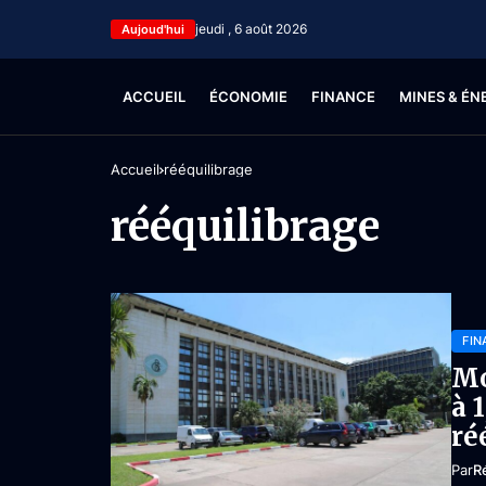
jeudi , 6 août 2026
Aujoud'hui
ACCUEIL
ÉCONOMIE
FINANCE
MINES & ÉN
Accueil
rééquilibrage
rééquilibrage
FIN
Mo
à 
ré
Par
R