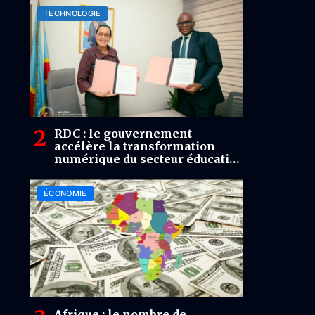
TECHNOLOGIE
RDC : le gouvernement
accélère la transformation
numérique du secteur éducatif,
mais des défis structurels
persistent
ÉCONOMIE
Afrique : le nombre de