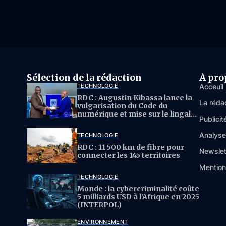
Sélection de la rédaction
À pro
TECHNOLOGIE
Acceuil
RDC : Augustin Kibassa lance la
La réda
vulgarisation du Code du
numérique et mise sur le lingala
Publicit
pour l’IA
Analys
TECHNOLOGIE
RDC : 11 500 km de fibre pour
Newslet
connecter les 145 territoires
Mention
TECHNOLOGIE
Monde : la cybercriminalité coûte
5 milliards USD à l’Afrique en 2025
(INTERPOL)
ENVIRONNEMENT