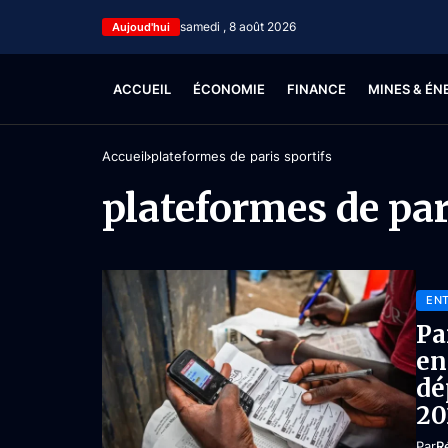
samedi , 8 août 2026
Aujoud'hui
ACCUEIL
ÉCONOMIE
FINANCE
MINES & ÉN
Accueil
plateformes de paris sportifs
plateformes de par
ENT
Pa
en
dé
20
Par
R