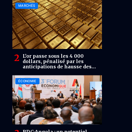
MARCHÉS
L’or passe sous les 4 000
dollars, pénalisé par les
anticipations de hausse des
taux américains
ÉCONOMIE
RDC-Angola : un potentiel