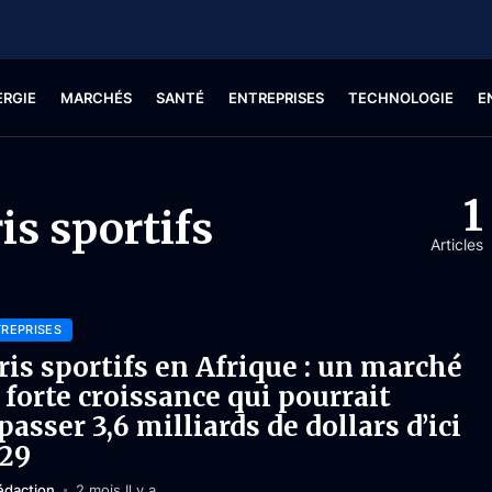
ERGIE
MARCHÉS
SANTÉ
ENTREPRISES
TECHNOLOGIE
E
1
is sportifs
Articles
REPRISES
ris sportifs en Afrique : un marché
 forte croissance qui pourrait
passer 3,6 milliards de dollars d’ici
29
édaction
2 mois Il y a