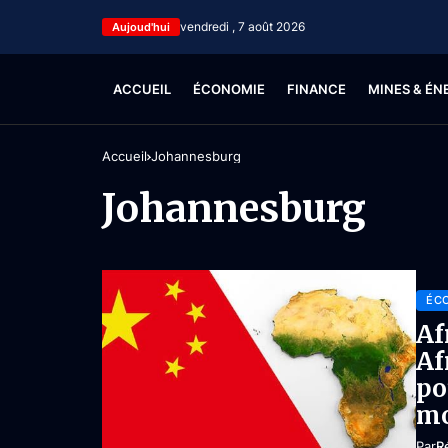
vendredi , 7 août 2026
Aujoud'hui
ACCUEIL
ÉCONOMIE
FINANCE
MINES & ÉN
Accueil
Johannesburg
Johannesburg
ÉC
Af
Af
po
mo
Par
R