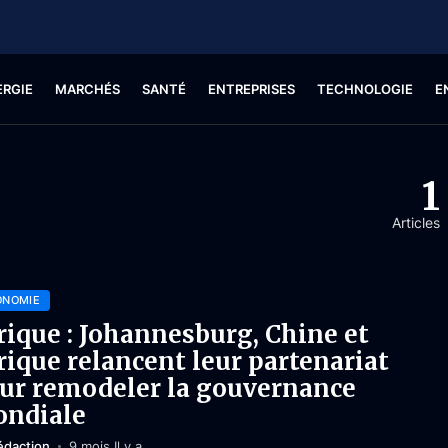
ERGIE
MARCHÉS
SANTÉ
ENTREPRISES
TECHNOLOGIE
E
1
Articles
ONOMIE
rique : Johannesburg, Chine et
rique relancent leur partenariat
ur remodeler la gouvernance
ndiale
édaction
9 mois Il y a