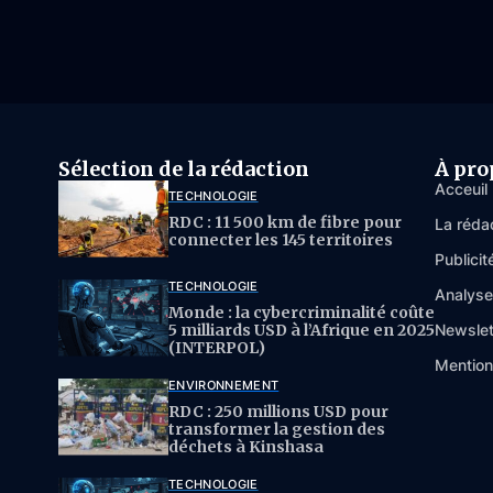
Sélection de la rédaction
À pro
Acceuil
TECHNOLOGIE
RDC : 11 500 km de fibre pour
La réda
connecter les 145 territoires
Publicit
TECHNOLOGIE
Analys
Monde : la cybercriminalité coûte
5 milliards USD à l’Afrique en 2025
Newslet
(INTERPOL)
Mention
ENVIRONNEMENT
RDC : 250 millions USD pour
transformer la gestion des
déchets à Kinshasa
TECHNOLOGIE