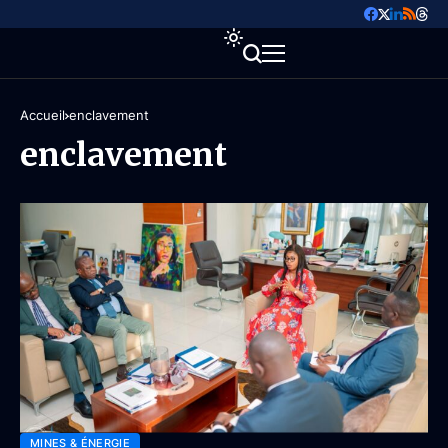
Accueil
enclavement
enclavement
MINES & ÉNERGIE