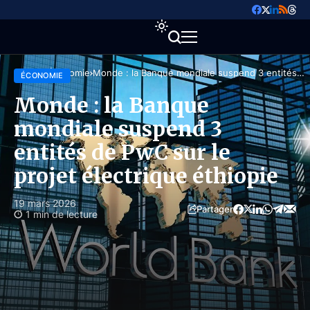
Accueil
Économie
Monde : la Banque mondiale suspend 3 entités
ÉCONOMIE
de PwC sur le projet électrique éthiopie
Monde : la Banque
mondiale suspend 3
entités de PwC sur le
projet électrique éthiopie
19 mars 2026
Partager
1 min de lecture