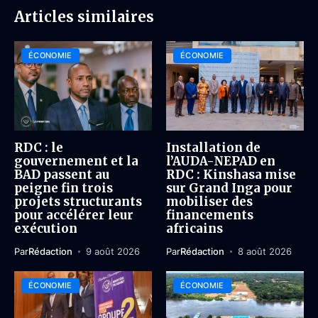
Articles similaires
ÉCONOMIE
ÉCONOMIE
RDC : le
Installation de
gouvernement et la
l’AUDA-NEPAD en
BAD passent au
RDC : Kinshasa mise
peigne fin trois
sur Grand Inga pour
projets structurants
mobiliser des
pour accélérer leur
financements
exécution
africains
Par
Rédaction
9 août 2026
Par
Rédaction
8 août 2026
ÉCONOMIE
ÉCONOMIE